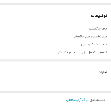
توضیحات
پاف جاکفشی
هم نشمین هم جاکفشی
بسیار شیک و عالی
نشمین تحمل وزن بالا برای نشستن
پایه ها استیل مقاوم
پارچه کار خارجی
نظرات
تنوع رنگ به سلیقه مشتری
ارسال به سراسر ایران و تهران
با تشکر
دسته‌بندی
:
پاف آرایشگاهی