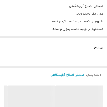
صندلی اصلاح آرایشگاهی
مدل تک دست زنانه
با بهترین کیفیت و مناسب ترین قیمت
مستقیم از تولید کننده بدون واسطه
شماره تلفن 090337905594
پشت متحرک ( قابلیت تنظیم دلخواه)
نظرات
دارای زیر سری
رنگ بندی مختلف به سلیقه مشتری
کاملا مستحکم و بادوام ( تحمل وزن های بالا)
دسته‌بندی
:
نشیمن تمام فوم
صندلی اصلاح آرایشگاهی
** صفر تا صد تجهیزات آرایشگاهی موجود می باشد **
امکان خرید حضوری
آدرس: تهران.منطقه۱۹.نعمت آباد.خیابان طالقانی.کوچه۱۴.پلا‌ک۵۳
ارسال به سراسر ایران و تهران