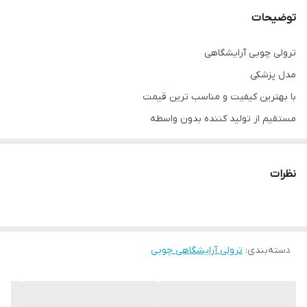
توضیحات
ترولی چوبی آرایشگاهی
مدل پزشکی
با بهترین کیفیت و مناسب ترین قیمت
مستقیم از تولید کننده بدون واسطه
شماره تلفن 09337905594
دارای چرخ برای جابه جا شدن
نظرات
سه طبقه ( مشکی و سفید) ساده و طرح‌سنگ موجود
بدنه طلایی ( فورتیک آبکاری شده )
" بدنه نقره ای موجود میباشد "
دسته‌بندی
:
ترولی آرایشگاهی چوبی
** صفر تا صد تجهیزات آرایشگاهی موجود می باشد **
امکان خرید حضوری
آدرس: تهران.منطقه۱۹.نعمت آباد.خیابان طالقانی. کوچه۱۴.پلا‌ک۵۳