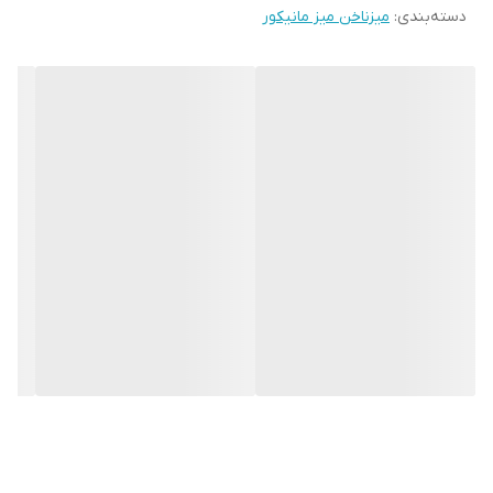
دسته‌بندی
:
میزناخن میز مانیکور
** صفر تا صد تجهیزات آرایشگاهی موجود می باشد **
امکان خرید حضوری
آدرس: تهران.منطقه۱۹.نعمت آباد.خیابان طالقانی.کوچه۱۴.پلاک۵۳
ارسال به سراسر ایران و تهران
با تشکر