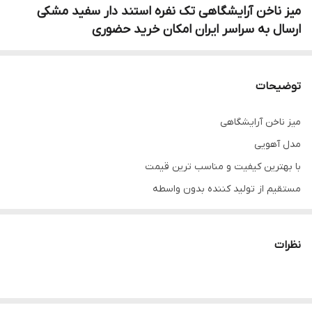
میز ناخن آرایشگاهی تک نفره استند دار سفید مشکی
ارسال به سراسر ایران امکان خرید حضوری
توضیحات
میز ناخن آرایشگاهی
مدل آهویی
با بهترین کیفیت و مناسب ترین قیمت
مستقیم از تولید کننده بدون واسطه
شماره تلفن 09337905594
دارای سه کشو ( قابلیت باز و بسته شدن بالا)
نظرات
مشکی و سفید موجود
دادای استند
کاملا مستحکم و بادوام