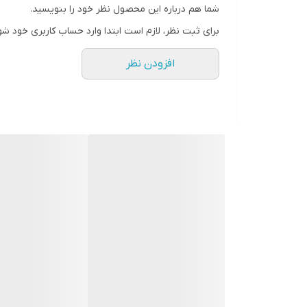
طول ۱ متر _ عرض ۷۰ _ عمق ۸۵
شما هم درباره این محصول نظر خود را بنویسید.
کاملا شرکتی
برای ثبت نظر، لازم است ابتدا وارد حساب کاربری خود شو
مستحکم و بادوام ستون بندی کاملا مقاوم
افزودن نظر
** صفر تا صد تجهیزات آرایشگاهی موجود میباشد **
امکان خرید حضوری
آدرس: تهران.منطقه۱۹.نعمت آباد.خیابان طالقانی.کوچه۱۴.پلاک۵۳
ارسال به سراسر ایران و تهران
با تشکر