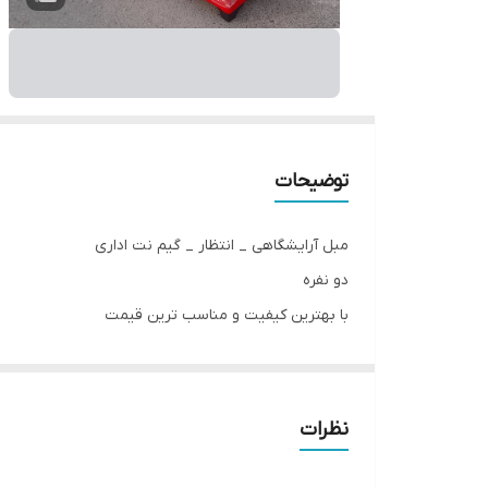
توضیحات
مبل آرایشگاهی _ انتظار _ گیم نت اداری
دو نفره
با بهترین کیفیت و مناسب ترین قیمت
مستقیم از تولید کننده بدون واسطه
شماره تلفن 09337905594
کاملا مستحکم و بادوام ( تحمل وزن های بالا)
نظرات
کلاف تمام چوب ( رنگ بندی مختلف به سلیقه مشتری)