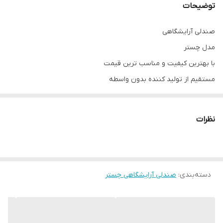
توضیحات
صندلی آرایشگاهی
مدل چستر
با بهترین کیفیت و مناسب ترین قیمت
مستقیم از تولید کننده بدون واسطه
شماره تلفن 09337905594
کاملا مستحکم و بادوام ( تحمل وزن های بالا)
نظرات
دارای جک دستی ( قابلیت تنظیم دلخواه)
چرم و پارچه ( به دلخواه مشتری)
نشمین تمام فوم شرکتی
دسته‌بندی
:
صندلی آرایشگاهی چستر
چرم خارجی آلگرو _ پارچه خارجی دیاموند
** صفر تا صد تجهیزات آرایشگاهی موجود میباشد **
امکان خرید حضوری
آدرس: تهران.منطقه۱۹.نعمت آباد.خیابان طالقانی.کوچه۱۴.پلاک۵۳