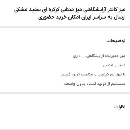
میز کانتر آرایشگاهی میز منشی کرکره ای سفید مشکی
ارسال به سراسر ایران امکان خرید حضوری
توضیحات
میز مدیریت آرایشگاهی _ اداری
کانتر _ منشی
با بهترین کیفیت و مناسب ترین قیمت
مستقیم از تولید کننده بدون واسطه
شماره تلفن 09337905594
دارای دو کشو پشت میز
نظرات
کاملا مستحکم و بادوام
سفید و مشکی ( ساده و طرح سنگ)