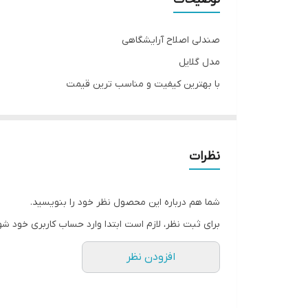
صندلی اصلاح آرایشگاهی
مدل گلایل
با بهترین کیفیت و مناسب ترین قیمت
مستقیم از تولید کننده بدون واسطه
شماره تلفن 09337905594
نشیمن تمام فوم شرکتی
نظرات
دارای جک دستی ( قابلیت تنظیم دلخواه ارتفاع)
سینی گرد ( جک ۲۱ )
شما هم درباره این محصول نظر خود را بنویسید.
کاملا مستحکم و بادوام ( تحمل وزن های بالا)
برای ثبت نظر، لازم است ابتدا وارد حساب کاربری خود شو
دارای جاپایی
افزودن نظر
کاملا شرکتی
** صفر تا صد تجهیزات آرایشگاهی موجود میباشد **
امکان خرید حضوری