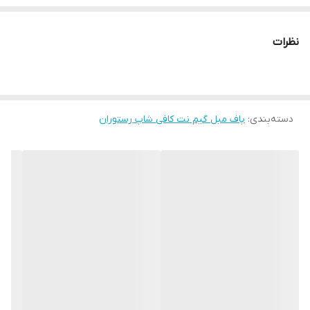
کاملا مستحکم و بادوام
تحمل وزن های بالا
نظرات
کلاف تمام چوب
سه لایه اسفنج مبلی
زیر کار بسیار مستحکم
دسته‌بندی
:
رنگ مشکی قیمت یک ملیون هشتصد و پنجاه
پاف مبل گیم نت کافی شاپ رستوران
( رنگ های دیگه اختلاف قیمت دارد)
ارسال به سراسر کشور
با سپاس