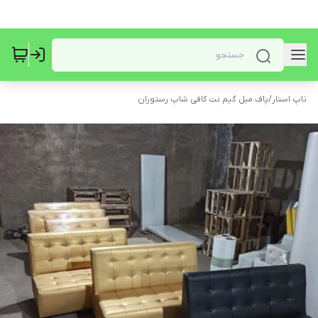
تاپ استار
/
پاف مبل گیم نت کافی شاپ رستوران