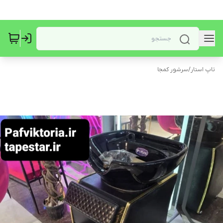
تاپ استار
/
سرشور کمجا