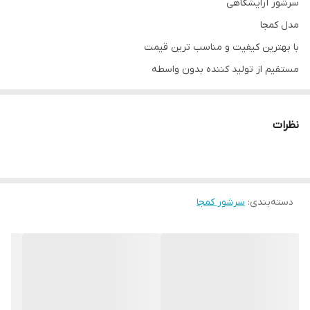
سرشور آرایشگاهی
مدل کمجا
با بهترین کیفیت و مناسب ترین قیمت
مستقیم از تولید کننده بدون واسطه
شماره تلفن 09337905594
کاملا مستحکم و بادوام ( تحمل وزن های بالا)
نظرات
کف نشیمن تمام فوم شرکتی
همراه شیرآلات و سنگ ( زیر آب)
** صفر تا صد تجهیزات آرایشگاهی موجود میباشد **
دسته‌بندی
:
امکان خرید حضوری
سرشور کمجا
آدرس:تهران.منطقه۱۹.نعمت آباد.خیابان طالقانی.کوچه۱۴.پلاک۵۳
ارسال به سراسر ایران