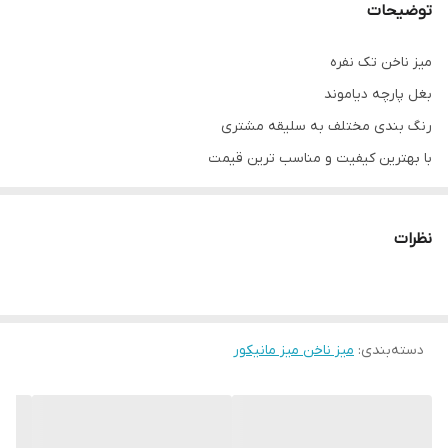
توضیحات
میز ناخن تک نفره
بغل پارچه دیاموند
رنگ بندی مختلف به سلیقه مشتری
با بهترین کیفیت و مناسب ترین قیمت
مستقیم از تولیدی
با بهترین زیر کار
نظرات
دارای تک کشو
پایه ها فورتیک آبکاری شده
( کروم و فورتیک پایه ها)
دسته‌بندی
:
مدل طرح سنگ
میز ناخن میز مانیکور
کاملا مستحکم و بادوام
ارسال به سراسر ایران
با سپاس