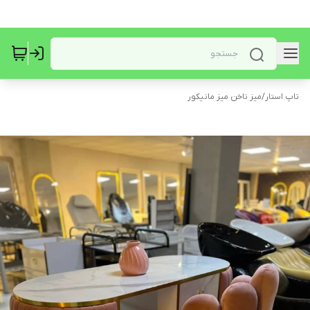
تاپ استار
/
میز ناخن میز مانیکور