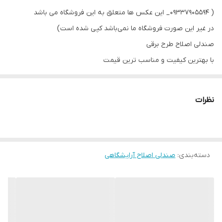
( 09337905594_ این عکس ها متعلق به این فروشگاه می باشد
در غیر این صورت فروشگاه ما نمی‌باشد کپی شده است)
صندلی اصلاح طرح برقی
با بهترین کیفیت و مناسب ترین قیمت
مستقیم از تولید کننده بدون واسطه
شماره تلفن 09337905594
نظرات
کاملا مستحکم و بادوام
رنگ مشکی 3700 ( رنگ های دیگه 500 تومن تفاوت قیمت دارد )
تحمل وزن های بالا
دسته‌بندی
:
رنگ بندی مختلف به سلیقه مشتری
صندلی اصلاح آرایشگاهی
دارای کاور
دارای زیر سری
جک دستی قابلیت تنظیم دلخواه
نشیمن فوم شرکتی