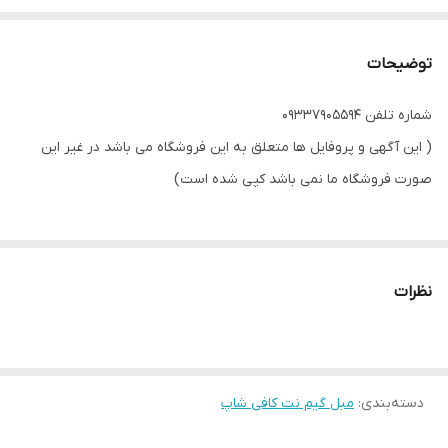
توضیحات
شماره تلفن 09337905594
( این آگهی و پروفایل ها متعلق به این فروشگاه می باشد در غیر این
صورت فروشگاه ما نمی باشد کپی شده است)
مبل _ آفیس سه نفره
با بهترین کیفیت و مناسب ترین قیمت
نظرات
مستقیم از تولید کننده بدون واسطه
ستون بندی کاملا شرکتی و مستحکم
کاملا مستحکم و بادوام
دسته‌بندی
:
تحمل وزن های بالا
مبل گیم نت کافی شاپ
رنگ بندی مختلف به سلیقه مشتری