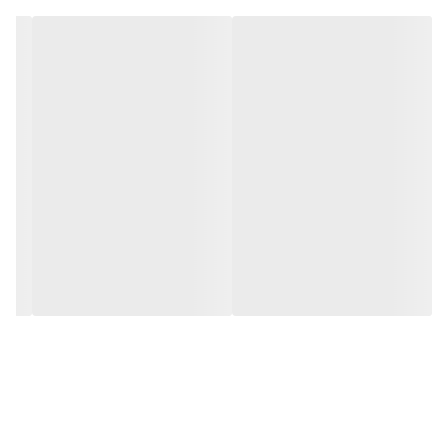
( مشکی موجود میباشد ۲۰۰ تومن تفاوت قیمت داره)
امکان خرید حضوری
آدرس:تهران.منطقه۱۹.نعمت آباد.خیایان طالقانی.کوچه۱۴.پلاک۵۳
ارسال به سراسر ایران
با سپاس