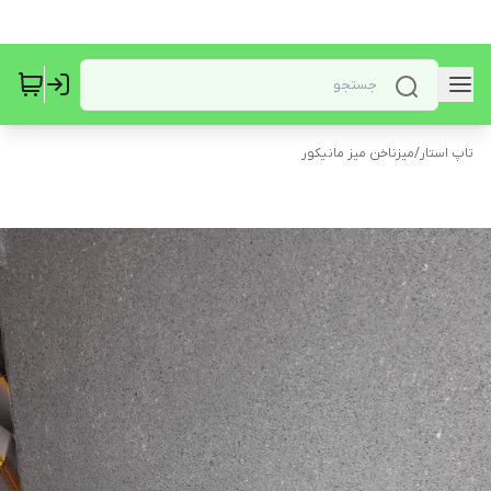
تاپ استار
/
میزناخن میز مانیکور