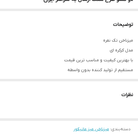
توضیحات
میزناخن تک نفره
مدل کرکره ای
با بهترین کیفیت و مناسب ترین قیمت
مستقیم از تولید کننده بدون واسطه
شماره تلفن 09337905594
دارای دوکشو
نظرات
ریل ها و کشوها شرکتی
قابلیت باز و بسته شدن بالا
صفحه طرح سنگ سفید
دسته‌بندی
:
پایه فورتیک آبکاری شده
میزناخن میز مانیکور