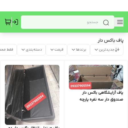
پاف باکس دار
جدیدترین
برندها
قیمت
دسته‌بندی
فقط محص
پاف آرایشگاهی باکس دار
صندوق دار سه نفره پارچه
خارجی دیاموند رنگ بندی
مختلف ارسال به سراسر ایران