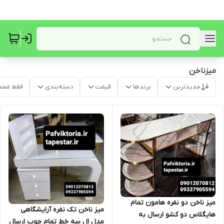
میزناخن
جدیدترین
برندها
قیمت
دسته‌بندی
فقط محص
میز ناخن دو نفره هامون تمام
میز ناخن تک نفره آرایشگاهی
هایگلاس دو کشو ارسال به
مدل ال سه خط تمام چوب ارسال