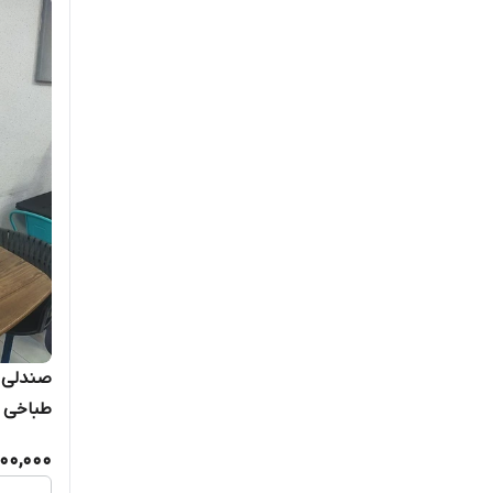
صندلی ک
طباخی م
امکان 
500,000