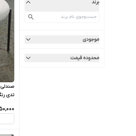
برند
موجودی
محدوده قیمت
صندلی ک
تدی رنگ
ایران ا
50,000